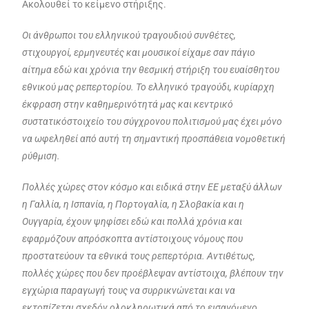
Ακολουθεί το κείμενο στήριξης.
Οι άνθρωποι του ελληνικού τραγουδιού συνθέτες,
στιχουργοί, ερμηνευτές και μουσικοί είχαμε
σαν πάγιο
αίτημα εδώ και χρόνια την θεσμική στήριξη του ευαίσθητου
εθνικού μας ρεπερτορίου.
Το ελληνικό τραγούδι, κυρίαρχη
έκφραση στην καθημερινότητά μας και κεντρικό
συστατικό
στοιχείο του σύγχρονου πολιτισμού μας έχει μόνο
να ωφεληθεί από αυτή τη σημαντική
προσπάθεια νομοθετική
ρύθμιση.
Πολλές χώρες στον κόσμο και ειδικά στην ΕΕ μεταξύ άλλων
η Γαλλία, η Ισπανία, η Πορτογαλία, η
Σλοβακία και η
Ουγγαρία, έχουν ψηφίσει εδώ και πολλά χρόνια και
εφαρμόζουν απρόσκοπτα
αντίστοιχους νόμους που
προστατεύουν τα εθνικά τους ρεπερτόρια. Αντιθέτως,
πολλές χώρες
που δεν προέβλεψαν αντίστοιχα, βλέπουν την
εγχώρια παραγωγή τους να συρρικνώνεται και να
εκτοπίζεται σχεδόν ολοκληρωτικά από το εισαγόμενο